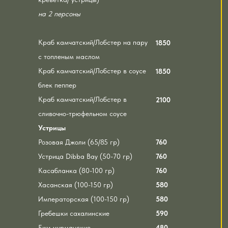
на 2 персоны
Краб камчатский/Лобстер на пару
1850
с топленым маслом
Краб камчатский/Лобстер в соусе
1850
блек пеппер
Краб камчатский/Лобстер в
2100
сливочно-трюфельном соусе
Устрицы
Розовая Джоли (65/85 гр)
760
Устрица Dibba Bay (50-70 гр)
760
Касабланка (80-100 гр)
760
Хасанская (100-150 гр)
580
Императорская (100-150 гр)
580
Гребешки сахалинские
590
Ежи мурманские
480