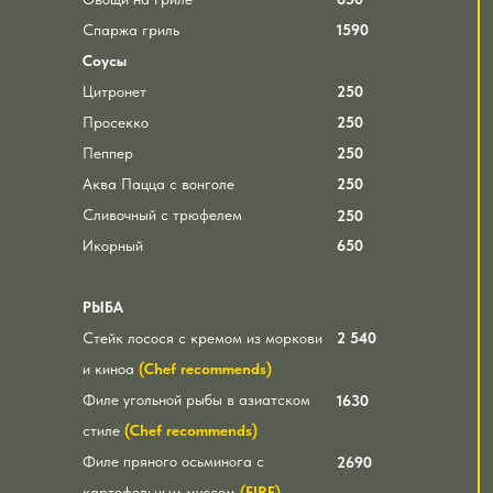
Спаржа гриль
1590
Соусы
Цитронет
250
Просекко
250
Пеппер
250
Аква Пацца с вонголе
250
Сливочный с трюфелем
250
Икорный
650
РЫБА
Стейк лосося с кремом из моркови
2 540
и киноа
(Chef recommends)
Филе угольной рыбы в азиатском
1630
стиле
(Chef recommends)
Филе пряного осьминога с
2690
картофельным муссом
(FIRE)