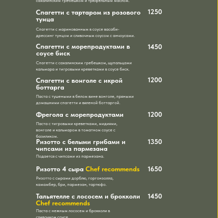
сахалинским гребешком и трюфельным маслом.
1250
Спагетти с тартаром из розового
тунца
Спагетти с маринованным в соусе васаби-
дрессинг тунцом и сливочным соусом с анчоусами.
Спагетти с морепродуктами в
1450
соусе биск
Спагетти с сахалинским гребешком, щупальцами
кальмара и тигровыми креветками в соусе биск.
1200
Спагетти с вонголе с икрой
боттарга
Паста с тушеными в белом вине вонголе, пряными
домашними спагетти и вяленой боттаргой.
Фрегола с морепродуктами
1200
Паста с тигровыми креветками, мидиями,
вонголе и кальмаром в томатном соусе с
базиликом.
Ризотто с белыми грибами и
1350
чипсами из пармезана
Подается с чипсами из пармезана.
Ризотто 4 сыра
Chef recommends
1650
Ризотто с сырами дорблю, горгонзолла,
камамбер, бри, пармезан, тартюфо.
Тальятелле с лососем и брокколи
1450
Chef recommends
Паста с нежным лососем и брокколи в
сливочном соусе.