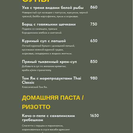
860
Уха с тремя видами белой рыбы
Наваристый суп на водке с палтусом, муксуном, черной
треской, бейби-картофелем, луком и морковью.
Борщ с говяжьими щечками
750
Подаем со смальцем, пряным
бородинским хлебом и сметаной.
Куриный суп с лапшой
650
Легкий куриный бульон с домашней лапшой,
кусочками нежной куриной грудки,
морковью, сельдереем и жидким желтком.
Пряный тыквенный крем-суп
850
Добавьте в суп по желанию креветки,
краба и/или страчателлу.
Том Ям с морепродуктами Thai
980
Classiс
Классический Том Ям.
ДОМАШНЯЯ ПАСТА /
РИЗОТТО
Качо-э-пепе с сахалинским
1650
гребешком
Спагетти с перцем и пармезаном,
маринованным в соусе васаби-дрессинг