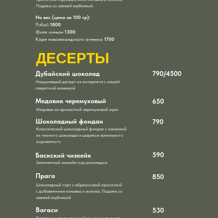
Подаем со свежей клубникой.
На вес (цена за 100 гр):
Рибай
1800
Филе миньон
1300
Каре новозеландского ягненка
1700
ДЕСЕРТЫ
Дубайский шоколад
790/4500
Нашумевший десерт из интернета с нашей
секретной начинкой
Медовик черемуховый
650
Медовик из ароматной черемуховой муки
Шоколадный фондан
790
Классический шоколадный фондан с начинкой
из темного шоколада и шариком ванильного
мороженого
590
Баскский чизкейк
Запеченный чизкейк под шоколадом
Прага
850
Шоколадный торт с абрикосовой пропиткой
с добавлением коньяка и молока. Подаем со
свежей клубникой
Вагаси
530
Рисовые моти с начинкой из нежного сыра