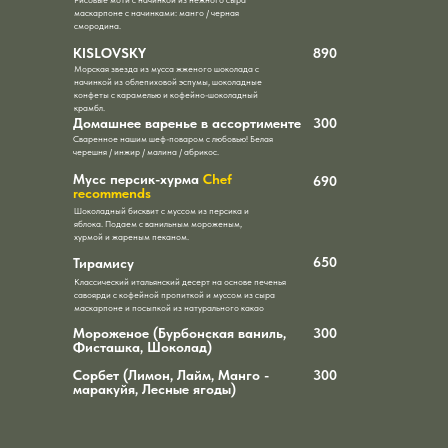
маскарпоне с начинками: манго / черная
смородина.
KISLOVSKY
890
Морская звезда из мусса жженого шоколада с
начинкой из облепиховой эспумы, шоколадные
конфеты с карамелью и кофейно-шоколадный
крамбл.
Домашнее варенье в ассортименте
300
Сваренное нашим шеф-поваром с любовью! Белая
черешня / инжир / малина / абрикос.
Мусс персик-хурма
Chef
690
recommends
Шоколадный бисквит с муссом из персика и
яблока. Подаем с ванильным мороженым,
хурмой и жареным пеканом.
650
Тирамису
Классический итальянский десерт на основе печенья
савоярди с кофейной пропиткой и муссом из сыра
маскарпоне и посыпкой из натурального какао
Мороженое (Бурбонская ваниль,
300
Фисташка, Шоколад)
Сорбет (Лимон, Лайм, Манго -
300
маракуйя, Лесные ягоды)