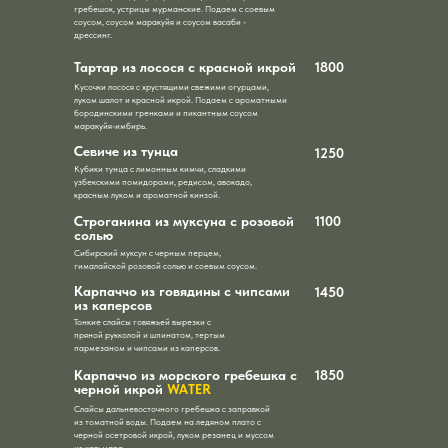
гребешок, устрицы мурманские. Подаем с соевым
соусом, соусом маракуйя и соусом васаби -
дрессинг.
Тартар из лосося с красной икрой
1800
Кусочки лосося с хрустящими свежими огурцами,
луком шалот и красной икрой. Подаем с ароматными
бородинскими гренками и пикантным соусом
маракуйя-имбирь.
Севиче из тунца
1250
Кубики тунца с лимонным кимчи, сладкими
узбекскими помидорами, редисом, авокадо,
красным луком и ароматной кинзой.
Строганина из муксуна с розовой
1100
солью
Сибирский муксун с черным перцем,
гималайской розовой солью и соевым соусом.
Карпаччо из говядины с чипсами
1450
из каперсов
Тонкие слайсы говяжьей вырезки с
пряной рукколой и шпинатом, тертым
пармезаном и чипсами из каперсов.
Карпаччо из морского гребешка с
1850
черной икрой
WATER
Слайсы дальневосточного гребешка с заправкой
из томатной воды. Подаем на ледяном плато с
черной осетровой икрой, луком резанец и муссом
из кальмара.