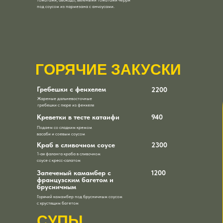
под соусом из пармезана с анчоусами.
ГОРЯЧИЕ ЗАКУСКИ
Гребешки с фенхелем
2200
Жареные дальневосточные
гребешки с пюре из фенхеля
Креветки в тесте катаифи
940
Подаем со сладким кремом
васаби и соевым соусом
Краб в сливочном соусе
2300
1-ая фаланга краба в сливочном
соусе с кресс-салатом
Запеченый камамбер с
1200
французским багетом и
брусничным
Горячий камамбер под брусничным соусом
с хрустящим багетом
СУПЫ