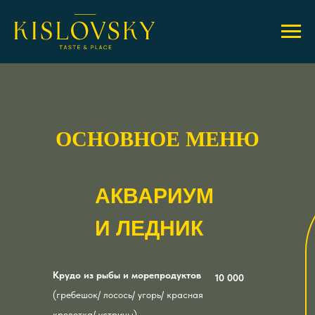
ОСНОВНОЕ МЕНЮ
АКВАРИУМ
И ЛЕДНИК
Крудо из рыбы и морепродуктов
10 000
(гребешок/ лосось/ угорь/ красная
креветка/ устрицы)