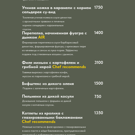
1750
Утиная ножка в карамели с корнем
сельдерея су-вид
Томленая утиная ножка в соусе демиглас
с ароматными травами и печеным
корнем сельдерея с карамельным
соусом.
1400
Перепелка, начиненная фуагра с
дымком
AIR
Фермерская перепелка в соусе барбарисовый
демиглас, фаршированная фуагра, с кремовым пюре
из чечевицы и сеном из лука-порея. Эффектно
подаем под стеклянным клошем с дымком.
Филе миньон с картофелем и
3100
грибной икрой
Chef recommends
Говяжья вырезка с картофелем конфи,
муссом из пармезана и грибной икрой.
1500
Бифштекс из дикого оленя
Подаем с запеченым картофелем.
Пельмени из дикой косули
750
Домашние пельмени с фаршем из дикой
косули с копченым соусом.
1350
Котлеты из кролика с
глазированными баклажанами
Chef recommends
Нежные котлеты из филе кролика с глазированными
в мисо-пасте и мёде баклажаном, припущенкосовой
пропиткой с добавлением коньяка и молока.