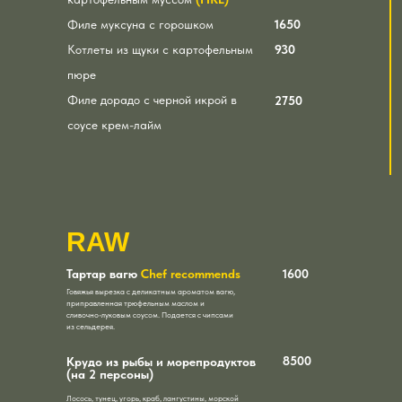
Филе муксуна с горошком
1650
Котлеты из щуки с картофельным
930
пюре
Филе дорадо с черной икрой в
2750
соусе крем-лайм
RAW
Тартар вагю
Chef recommends
1600
Говяжья вырезка с деликатным ароматом вагю,
приправленная трюфельным маслом и
сливочно-луковым соусом. Подается с чипсами
из сельдерея.
8500
Крудо из рыбы и морепродуктов
(на 2 персоны)
Лосось, тунец, угорь, краб, лангустины, морской