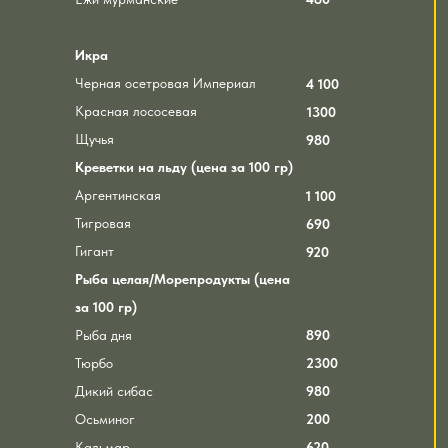
Икра
Черная осетровая Империал
4 100
Красная лососевая
1300
Щучья
980
Креветки на льду (цена за 100 гр)
Аргентинская
1 100
Тигровая
690
Гигант
920
Рыба целая/Морепродукты (цена
за 100 гр)
Рыба дня
890
Тюрбо
2300
Дикий сибас
980
Осьминог
200
Кальмар
620