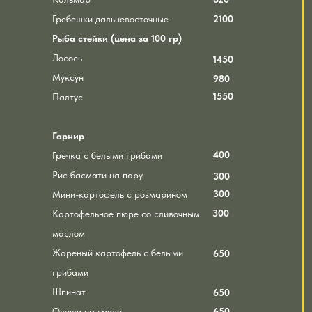
Гребешки дальневосточные
2100
Рыба стейки (цена за 100 гр)
Лосось
1450
Муксун
980
1550
Палтус
Гарнир
400
Гречка с белыми грибами
Рис басмати на пару
300
300
Мини-картофель с розмарином
300
Картофельное пюре со сливочным
маслом
Жареный картофель с белыми
650
грибами
Шпинат
650
Овощи на гриле
650