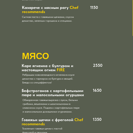
Казаречe с мясным рагу
Chef
1150
recommends
Сытная паста с говяжьими щечками, соусом
демиглас, зеленым горошком и специями.
МЯСО
2550
Каре ягненка с булгуром и
настоящим огнем
FIRE
Ребрышки новозеландского ягненка в соусе
демиглас с гарниром из булгура и овощей.
Блюдо со спецэффектом!
1650
Бефстроганов с картофельными
пюре и малосольными огурцами
Обжаренная говяжья вырезка с луком, белыми
грибами, вешенками и шампиньонами в
сливочном соусе. Подаем с картофельным пюре
и малосольными домашними огурчиками.
1350
Говяжьи щечки с фреголой
Chef
recommends
Томленые говяжьи щечки с пастой
фреголой и овощами.